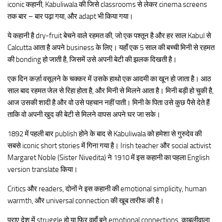
iconic कहानी, Kabuliwala की जिसे classrooms से लेकर cinema screens
तक बार – बार पढ़ा गया, और adapt भी किया गया।
ये कहानी है dry-fruit बेचने वाले रहमत की, जो एक पश्तून है और हर साल Kabul से
Calcutta आता है अपने business के लिए। यहाँ एक 5 साल की बच्ची मिनी से रहमत
की bonding हो जाती है, जिसमें उसे अपनी बेटी की झलक दिखती है।
एक दिन कर्ज़ा वसूलने के चक्कर में उसके हाथो एक आदमी का खून हो जाता है। आठ
साल बाद रहमत जेल से रिहा होता है, और मिनी से मिलने आता है। मिनी बड़ी हो चुकी है,
आज उसकी शादी है और वो उसे पहचान नहीं पाती। मिनी के पिता उसे कुछ पैसे देते हैं
ताकि वो अपनी खुद की बेटी से मिलने वापस अपने घर जा सके।
1892 में पहली बार publish होने के बाद से Kabuliwala को हमेशा से गुरुदेव की
सबसे iconic short stories में गिना गया है। Irish teacher और social activist
Margaret Noble (Sister Nivedita) ने 1910 में इस कहानी का पहला English
version translate किया।
Critics और readers, दोनों ने इस कहानी की emotional simplicity, human
warmth, और universal connection की खूब तारीफ की है।
पराए देश में struggle हो या फिर वहाँ बने emotional connections, काबुलीवाला